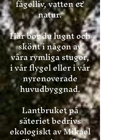
fågelliv, vatten &
natur.
Här bor du lugnt och
skönt i någon av
våra rymliga stugor,
i vår flygel eller i vår
nyrenoverade
huvudbyggnad.
Lantbruket på
säteriet bedrivs
ekologiskt av Mikael