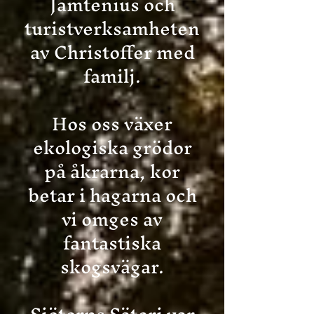
Jämtenius och
turistverksamheten
av Christoffer med
familj.
Hos oss växer
ekologiska grödor
på åkrarna, kor
betar i hagarna och
vi omges av
fantastiska
skogsvägar.