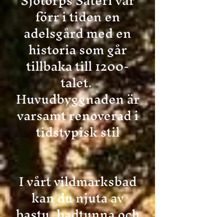
Sjötorps Säteri var
förr i tiden en
adelsgård med en
historia som går
tillbaka till 1200-
talet.
Huvudbyggnaden är
varsamt renoverad i
tidstypisk stil
I vårt vildmarksbad
kan du njuta av
bastu, badtunna och