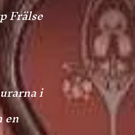
p Frälse
urarna i
n en