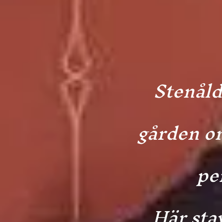
Stenåld
gården o
pe
Här sta