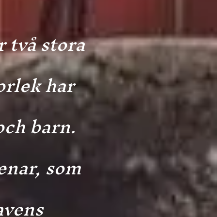
 två stora
orlek har
och barn.
tenar, som
avens