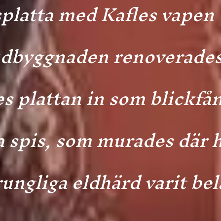
platta med Kafles vapen 
dbyggnaden renoverades
 plattan in som blickfån
 spis, som murades där 
ungliga eldhärd varit bel