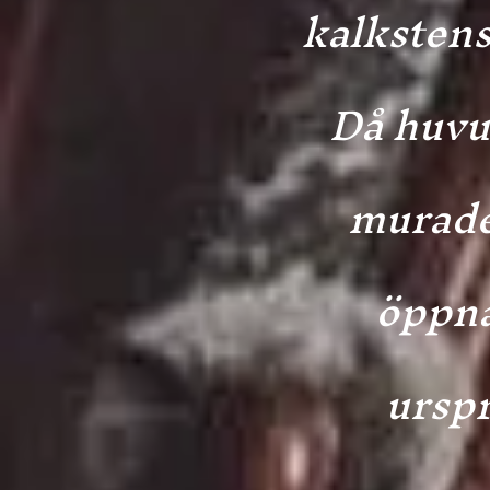
kalkstens
Då huvu
murades
öppna
urspr