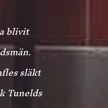
 blivit
ndsmän.
les släkt
ik Tunelds