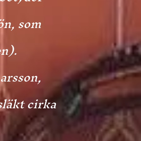
ön, som
en).
Larsson,
släkt cirka