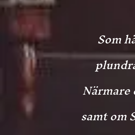
Som hä
plundr
Närmare d
samt om Sj