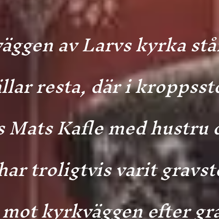
äggen av Larvs kyrka står
llar resta, där i kroppsst
s Mats Kafle med hustru 
har troligtvis varit gravs
 mot kyrkväggen efter gr