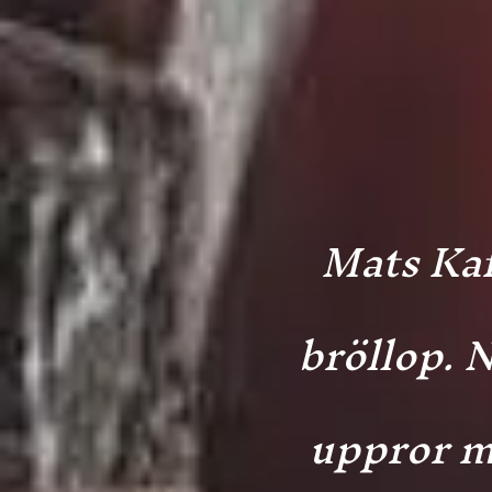
Mats Kaf
bröllop. 
uppror mo