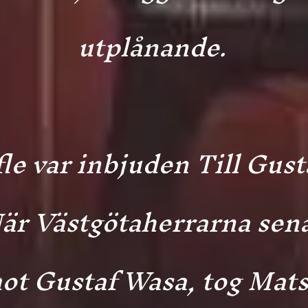
utplånande.
le var inbjuden Till Gus
När Västgötaherrarna sen
t Gustaf Wasa, tog Mats 