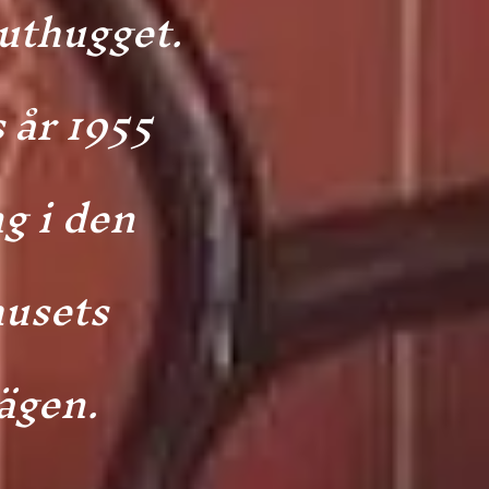
uthugget.
 år 1955
g i den
husets
ägen.