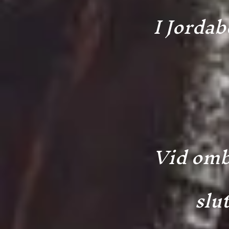
I Jorda
Vid omb
slu