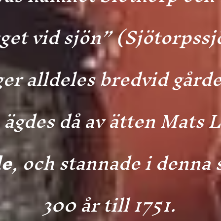
et vid sjön” (Sjötorpssj
ger alldeles bredvid gård
 ägdes då av ätten Mats 
le
, och stannade i denna 
300 år till 1751.