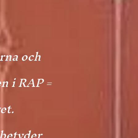
orna och
n i RAP =
et.
 betyder