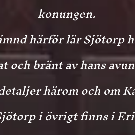
konungen.
mnd härför lär Sjötorp ha
at och bränt av hans avu
etaljer härom och om Kaf
ötorp i övrigt finns i Er