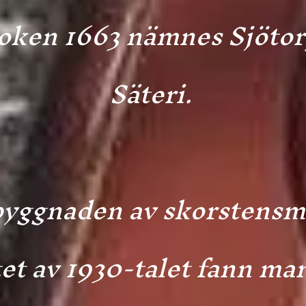
boken 1663 nämnes Sjötor
Säteri.
yggnaden av skorstensm
tet av 1930-talet fann ma