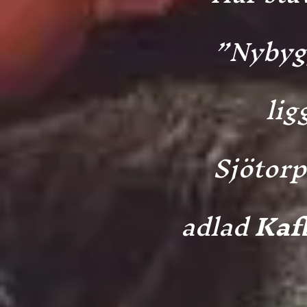
”Nybygg
lig
Sjötorp
adlad
Kaf