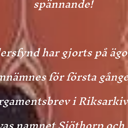
spännande!
ersfynd har gjorts på äg
mnämnes för första gånge
rgamentsbrev i Riksarkiv
vas namnet Siöthorp och