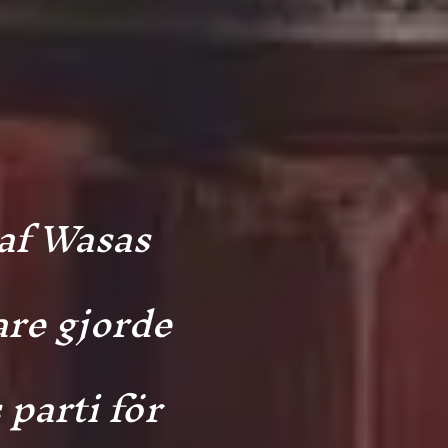
taf Wasas
are gjorde
parti för