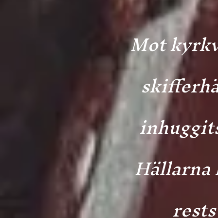
Mot kyrkv
skifferhä
inhuggit
Hällarna 
rests