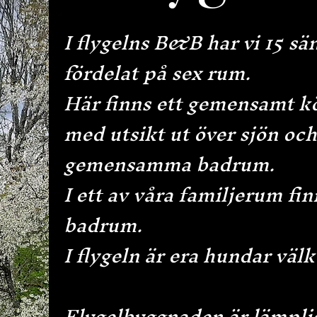
I flygelns B&B har vi 15 sä
fördelat på sex rum.
Här finns ett gemensamt kö
med utsikt ut över sjön och
gemensamma badrum.
I ett av våra familjerum fin
badrum.
I flygeln är era hundar väl
Flygelbyggnaden är lämplig