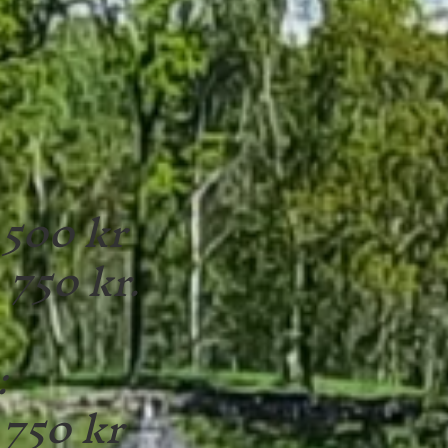
 500 kr
750 kr.
:
 750 kr